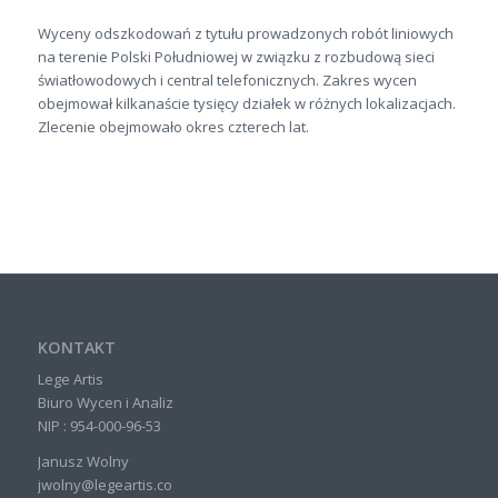
Wyceny odszkodowań z tytułu prowadzonych robót liniowych
na terenie Polski Południowej w związku z rozbudową sieci
światłowodowych i central telefonicznych. Zakres wycen
obejmował kilkanaście tysięcy działek w różnych lokalizacjach.
Zlecenie obejmowało okres czterech lat.
KONTAKT
Lege Artis
Biuro Wycen i Analiz
NIP : 954-000-96-53
Janusz Wolny
jwolny@legeartis.co