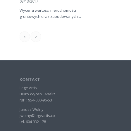
03/13/2017
Wycena wartości nieruchomości
gruntowych oraz zabudowanych…
1
2
KONTAKT
Lege Artis
Biuro Wycen i Analiz
NIP : 954-000-96-53
Janusz Wolny
jwolny@legeartis.co
tel. 604 932 178