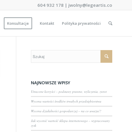
604 932 178
|
jwolny@legeartis.co
Konsultacje
Kontakt
Polityka prywatności
NAJNOWSZE WPISY
Utracone korzyści – podstawy prawne, wyliczenia, zwrot
Wycena wartości środków trwałych przedsiębiorstwa
Wycena działalności gospodarczej – na co uważać?
Jak wycenić wartość sklepu internetowego – wypracowany
zysk