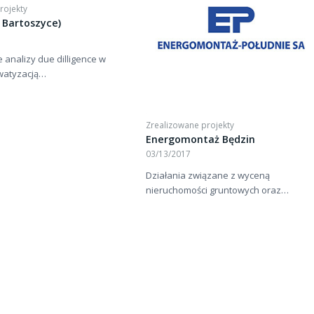
rojekty
ł Bartoszyce)
 analizy due dilligence w
watyzacją…
Zrealizowane projekty
Energomontaż Będzin
03/13/2017
Działania związane z wyceną
nieruchomości gruntowych oraz…