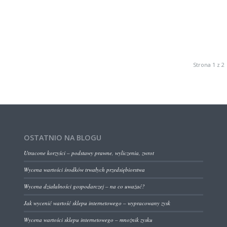
Strona 1 z 2
OSTATNIO NA BLOGU
Utracone korzyści – podstawy prawne, wyliczenia, zwrot
Wycena wartości środków trwałych przedsiębiorstwa
Wycena działalności gospodarczej – na co uważać?
Jak wycenić wartość sklepu internetowego – wypracowany zysk
Wycena wartości sklepu internetowego – mnożnik zysku